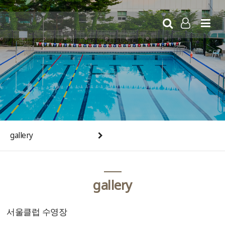
rg
LOG IN
gallery
gallery
서울클럽 수영장